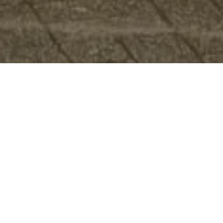
INFO
Welkom. Wij zijn Trailmonkeys gestart vanuit het standpunt
meer naar het spelend en technisch mountainbiken ipv het
fysieke competitieve xc. Wij focussen ons dus ook meer op de
juiste technieken aanleren om te springen, drops te nemen,
switchbacks enz… Waarbij dit bij de kids zelf gegroeid is tot Fun
in bike-parks of zelfs tot ons competitie-enduroteam.