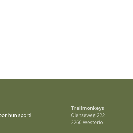
Trailmonkeys
oor hun sport!
Olenseweg 222
2260 Westerlo