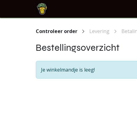
Overslaan naar inhoud
Startpagina
Evenementen
Clini
Controleer order
Levering
Betali
Bestellingsoverzicht
Je winkelmandje is leeg!